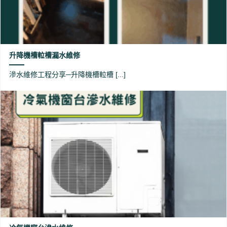
升降機槽𨋢槽漏水維修
滲水維修工程分享─升降機槽𨋢槽 [...]