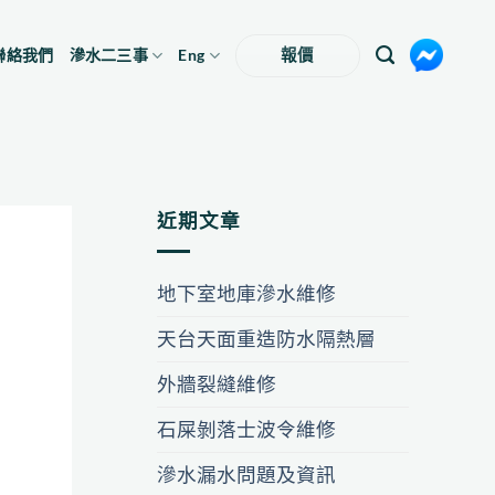
聯絡我們
滲水二三事
Eng
報價
近期文章
地下室地庫滲水維修
天台天面重造防水隔熱層
外牆裂縫維修
石屎剝落士波令維修
滲水漏水問題及資訊