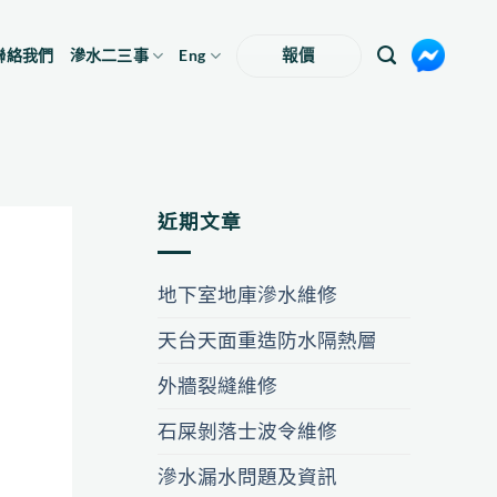
聯絡我們
滲水二三事
Eng
報價
近期文章
地下室地庫滲水維修
天台天面重造防水隔熱層
外牆裂縫維修
石屎剝落士波令維修
滲水漏水問題及資訊