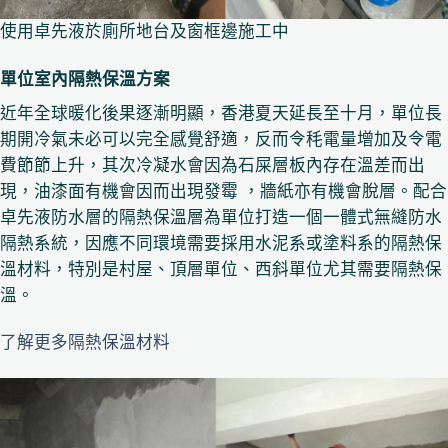
使用卓先液於廁所地台及窗框邊施工中
單位室內隔熱保溫方案
近年全球暖化後果逐漸明顯，香港夏天延長至十月，單位長
期開冷氣未必可以完全感覺舒適，反而令秏電量增加及令電
費節節上升，其次冷凝水會因為石屎層板內存在溫差而出
現，油漆面有機會因而出現發霉 ，牆紙亦有機會脫層。配合
卓先液防水層的隔熱保溫層為單位打造一個一體式無縫防水
隔熱系統，因應不同環境需要採用水泥系或塗料系的隔熱保
溫材料，特別是村屋、頂層單位、西斜單位尤其需要隔熱保
溫。
了解更多隔熱保溫材料