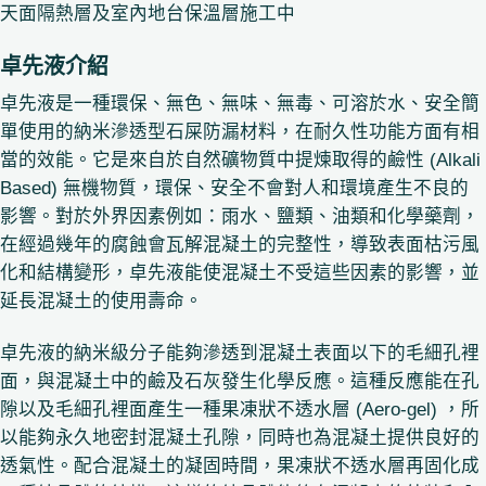
天面隔熱層及室內地台保溫層施工中
卓先液介紹
卓先液是一種環保、無色、無味、無毒、可溶於水、安全簡
單使用的納米滲透型石屎防漏材料，在耐久性功能方面有相
當的效能。它是來自於自然礦物質中提煉取得的鹼性 (Alkali
Based) 無機物質，環保、安全不會對人和環境產生不良的
影響。對於外界因素例如：雨水、鹽類、油類和化學藥劑，
在經過幾年的腐蝕會瓦解混凝土的完整性，導致表面枯污風
化和結構變形，卓先液能使混凝土不受這些因素的影響，並
延長混凝土的使用壽命。
卓先液的納米級分子能夠滲透到混凝土表面以下的毛細孔裡
面，與混凝土中的鹼及石灰發生化學反應。這種反應能在孔
隙以及毛細孔裡面產生一種果凍狀不透水層 (Aero-gel) ，所
以能夠永久地密封混凝土孔隙，同時也為混凝土提供良好的
透氣性。配合混凝土的凝固時間，果凍狀不透水層再固化成