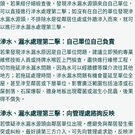
頭。若果經仔細檢查後，發現滲水漏水源頭來自自己單位，
可以直接進行滲水處理第二擊；如沒有在自己的單位發現滲
水漏水源頭，不排除水是從鄰居住處或外牆滲入而來，就可
以進行滲水漏水處理第三擊。
滲水、漏水處理第二擊：自己單位自己負責
若果發現滲水漏水原因是自己單位問題，建議立即預約專業
維修技術人員或持牌水喉匠上門檢查，盡快進行維修工程，
切勿拖延滲水漏水問題，因為水可以經牆體等媒介流往其他
地方；若拖延處理時間，滲水漏水問題有機會蔓延至單位全
屋，甚至滲至鄰居或下層單位，影響廣泛範圍包括油漆或石
屎剝落、石屎爆裂、牆身地板出現霉菌或滋生小昆蟲，後果
得不償失。
滲水、漏水處理第三擊：向管理處諮詢反映
若懷疑滲水漏水源頭由鄰居單位出現，應避免與鄰居發生衝
突或糾紛，最好請第三方介入，可先向管理處求助，反映滲