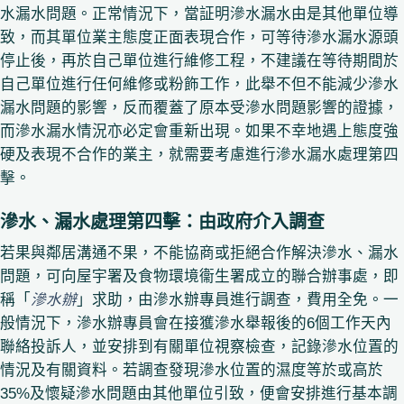
水漏水問題。正常情況下，當証明滲水漏水由是其他單位導
致，而其單位業主態度正面表現合作，可等待滲水漏水源頭
停止後，再於自己單位進行維修工程，不建議在等待期間於
自己單位進行任何維修或粉飾工作，此舉不但不能減少滲水
漏水問題的影響，反而覆蓋了原本受滲水問題影響的證據，
而滲水漏水情況亦必定會重新出現。如果不幸地遇上態度強
硬及表現不合作的業主，就需要考慮進行滲水漏水處理第四
擊。
滲水、漏水處理第四擊：由政府介入調查
若果與鄰居溝通不果，不能協商或拒絕合作解決滲水、漏水
問題，可向屋宇署及食物環境衞生署成立的聯合辦事處，即
稱「
滲水辦
」求助，由滲水辦專員進行調查，費用全免。一
般情況下，滲水辦專員會在接獲滲水舉報後的6個工作天內
聯絡投訴人，並安排到有關單位視察檢查，記錄滲水位置的
情況及有關資料。若調查發現滲水位置的濕度等於或高於
35%及懷疑滲水問題由其他單位引致，便會安排進行基本調