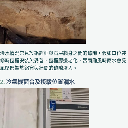
滲水情況常見於鋁窗框與石屎牆身之間的罅隙，假如單位裝
修時窗框安裝欠妥善、窗框膠邊老化，暴雨颱風時雨水會受
風壓影響於鋁窗與牆間的罅隙滲入。
2.
冷氣機窗台及接駁位置漏水