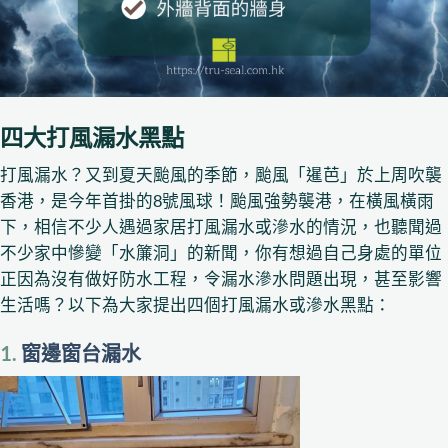
四大打風漏水黑點
打風漏水？又到夏天颱風的季節，颱風「暹芭」於上周吹襲
香港，是今年首掛的8號風球！颱風強勢襲港，在橫風橫雨
下，相信不少人遇過家居打風漏水或滲水的情況，也聽聞過
不少家中慘變「水簾洞」的新聞，你有想過自己身處的單位
正因為沒有做好防水工程，令漏水滲水問題出現，甚至影響
生活嗎？以下為大家提出四個打風漏水或滲水黑點：
1.
窗邊窗台漏水