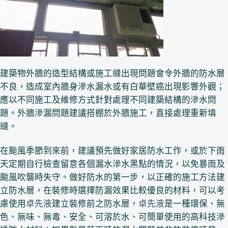
建築物外牆的造型結構或施工縫出現問題會令外牆的防水層
不良，造成室內牆身滲水漏水或有白華壁癌出現影響外觀；
應以不同施工及維修方式針對處理不同建築結構的滲水問
題。外牆滲漏問題建議搭棚於外牆施工，直接處理重新填
縫。
在颱風季節到來前，建議預先做好家居防水工作，或於下雨
天定期自行檢查留意各個漏水滲水黑點的情況，以免暴雨及
颱風吹襲時失守。做好防水的第一步，以正確的施工方法建
立防水層，在裝修時選擇防漏效果比較優良的材料，可以考
慮使用
卓先液
建立裝修前之防水層，
卓先液
是一種環保、無
色、無味、無毒、安全、可溶於水、可簡單使用的高科技滲