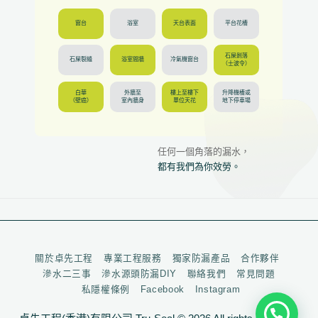
窗台
浴室
天台表面
平台花槽
石屎剝落
石屎裂縫
浴室間牆
冷氣機窗台
（士波令）
白華
外牆至
樓上至樓下
升降機槽或
（壁癌）
室內牆身
單位天花
地下停車場
任何一個角落的漏水，
都有我們為你效勞。
關於卓先工程
專業工程服務
獨家防漏產品
合作夥伴
滲水二三事
滲水源頭防漏DIY
聯絡我們
常見問題
私隱權條例
Facebook
Instagram