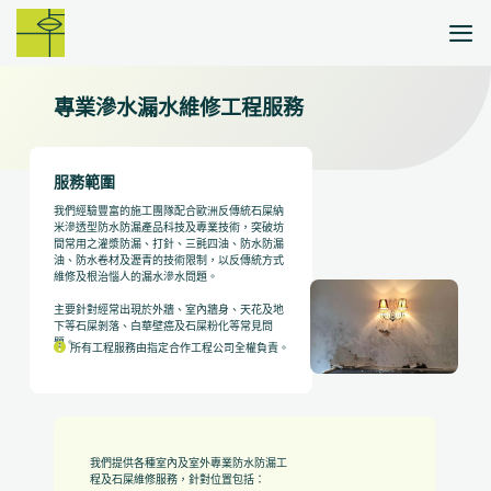
Skip
to
content
專業滲水漏水維修工程服務
服務範圍
我們經驗豐富的施工團隊配合歐洲反傳統石屎納
米滲透型防水防漏產品科技及專業技術，突破坊
間常用之灌漿防漏、打針、三氈四油、防水防漏
油、防水卷材及瀝青的技術限制，以反傳統方式
維修及根治惱人的漏水滲水問題。
主要針對經常出現於外牆、室內牆身、天花及地
下等石屎剝落、白華壁癌及石屎粉化等常見問
題。
所有工程服務由指定合作工程公司全權負責。
我們提供各種室內及室外專業防水防漏工
程及石屎維修服務，針對位置包括：