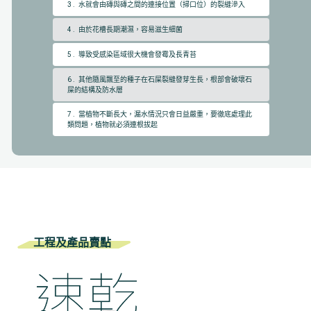
3 . 水就會由磚與磚之間的連接位置（掃口位）的裂縫滲入
4 . 由於花槽長期潮濕，容易滋生細菌
5 . 導致受感染區域很大機會發霉及長青苔
6 . 其他隨風飄至的種子在石屎裂縫發芽生長，根部會破壞石
屎的結構及防水層
7 . 當植物不斷長大，漏水情況只會日益嚴重，要徹底處理此
類問題，植物就必須連根拔起
工程及產品賣點