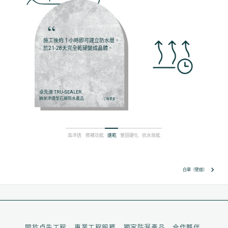
施工後約 1 小時即可建立防水層，
於21-28天完全乾硬變成晶體。
卓先液 TRU-SEALER
納米滲透型石屎防水產品
了解更多
arrow_right
高滲透
修補功能
速乾
鞏固硬化
抗水效能
keyboard_arrow_right
白華（壁癌）
關於卓先工程
專業工程服務
獨家防漏產品
合作夥伴