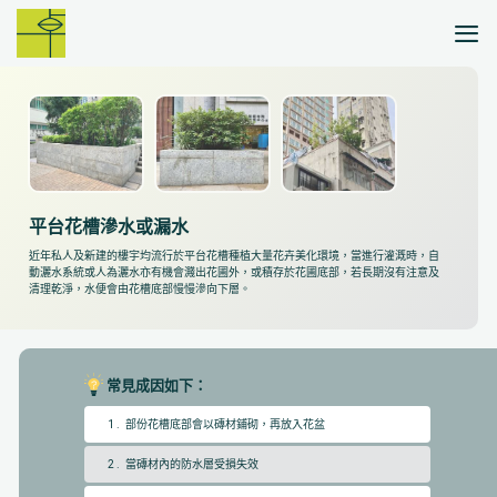
Skip
to
content
平台花槽滲水或漏水
近年私人及新建的樓宇均流行於平台花槽種植大量花卉美化環境，當進行灌溉時，自
動灑水系統或人為灑水亦有機會濺出花圃外，或積存於花圃底部，若長期沒有注意及
清理乾淨，水便會由花槽底部慢慢滲向下層。
常見成因如下：
1 . 部份花槽底部會以磚材鋪砌，再放入花盆
2 . 當磚材內的防水層受損失效