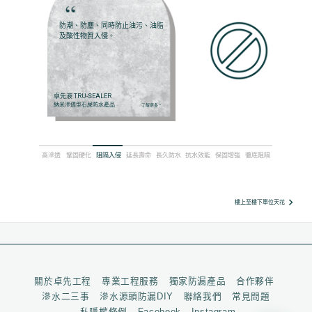
防潮、防塵、同時防止油污、油脂
及酸性物質入侵。
卓先液 TRU-SEALER
納米滲透型石屎防水產品
了解更多
arrow_right
高滲透
鞏固硬化
阻隔入侵
延長壽命
長久防水
抗水效能
保固增強
徹底阻隔
keyboard_arrow_right
樓上至樓下單位天花
關於卓先工程
專業工程服務
獨家防漏產品
合作夥伴
滲水二三事
滲水源頭防漏DIY
聯絡我們
常見問題
私隱權條例
Facebook
Instagram