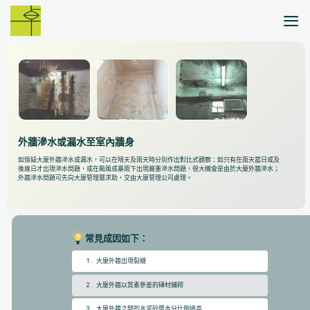
Skip
to
content
外牆滲水或漏水至室內牆身
如懷疑大廈外牆滲水或漏水，可以在晴天及雨天時分別作出對比式觀察：如只有在雨天當日或及
後幾日才出現滲水問題，或在颱風或暴雨下出現嚴重滲水問題，很大機會是由於大廈外牆滲水；
外牆滲水問題可先向大廈管理層求助，交由大廈管理公司處理。
常見成因如下：
1 . 大廈外牆出現裂縫
2 . 大廈外牆以質素參差的磚材鋪砌
3 . 大廈外牆之間的水泥砂漿水分比例過高