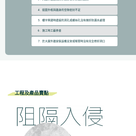
4 . 鋁窗外框與牆身的空隙密封不足
5 . 樓宇興建時遺留的洞孔或螺絲孔沒有做好防漏水處理
6 . 施工時工藝參差
7 . 於大廈外牆安裝設備支架或喉管時沒有完全修好洞口
工程及產品賣點