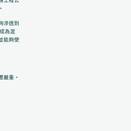
請工程公
。
夠滲透到
入成為混
並能夠使
響嚴重。