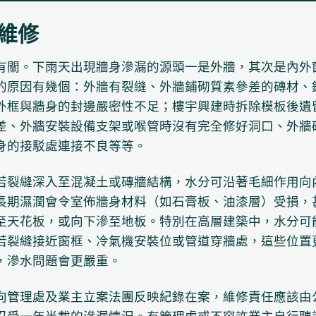
維修
有關。下雨天出現牆身滲漏的源頭一是外牆，其次是內外
的原因有幾個：外牆有裂縫、外牆鋪砌質素參差的磚材、
外框與牆身的封邊嚴密性不足；樓宇興建時拆除模板後遺
差、外牆安裝設備支架或喉管時沒有完全修好洞口、外牆
身的接駁處連接不良等等。
若裂縫深入至混凝土或磚牆結構，水分可沿著毛細作用向
長期濕潤會令室佈牆身材料（如石膏板、油漆層）受損，
至天花板，或向下滲至地板。特別在高層建築中，水分可
若裂縫接近窗框、冷氣機安裝位或管道穿牆處，這些位置
，滲水問題會更嚴重。
向管理處及業主立案法團反映紀錄在案，維修責任應該由