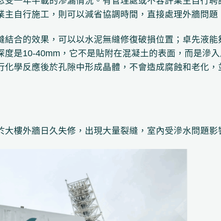
忍受一年半載的滲漏情況。有管理處或不容許業主自行聘
業主自行施工，則可以減省協調時間，直接處理外牆問題
縫結合的效果，可以以水泥無縫修復破損位置；卓先液能
度是10-40mm，它不是貼附在混凝土的表面，而是滲
行化學反應後於孔隙中形成晶體，不會造成腐蝕和老化，
於大樓外牆日久失修，出現大量裂縫，室內受滲水問題影