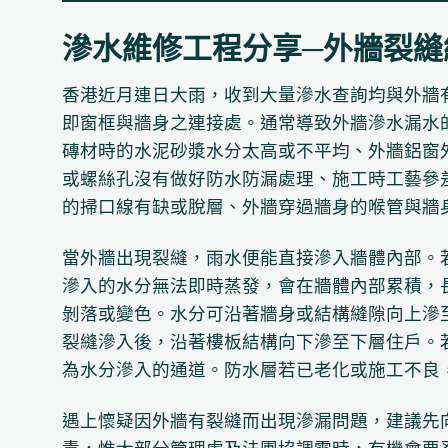
滲水維修工程分享─外牆裂縫
香港近月連日大雨，收到大量滲水查詢均與外牆
即窗框與牆身之連接處。通常導致外牆滲水漏水
磚材時的水泥砂漿水分太高或不平均、外牆鋁窗
或螺絲孔沒有做好防水防漏處理、施工時工藝參
的掃口線有缺或脫層、外牆穿過牆身的喉管與牆
當外牆出現裂縫，雨水便能直接滲入牆體內部。
滲入的水分無法即時蒸發，會在牆體內部累積，
剝落或變色。水分可沿著牆身或結構縫隙向上滲
裂縫滲入後，沿著樓板結構向下滲至下層住戶。
為水分滲入的通道。防水層若已老化或施工不良
遇上懷疑因外牆有裂縫而出現滲漏問題，建議先