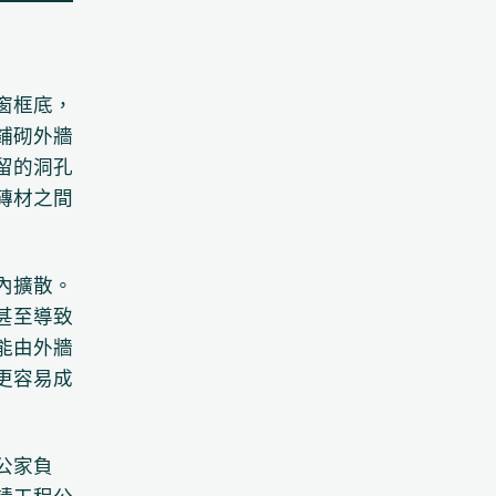
窗框底，
鋪砌外牆
留的洞孔
磚材之間
內擴散。
甚至導致
能由外牆
更容易成
公家負