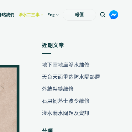
聯絡我們
滲水二三事
Eng
報價
近期文章
地下室地庫滲水維修
天台天面重造防水隔熱層
外牆裂縫維修
石屎剝落士波令維修
滲水漏水問題及資訊
分類